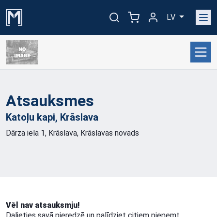
LV
Atsauksmes
Katoļu kapi,
Krāslava
Dārza iela 1, Krāslava, Krāslavas novads
Vēl nav atsauksmju!
Dalieties savā pieredzē un palīdziet citiem pieņemt