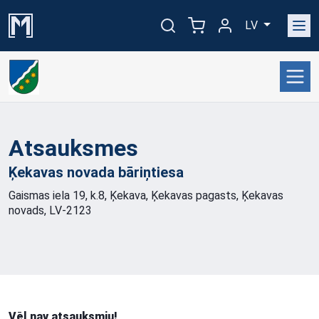
LV
Atsauksmes
Ķekavas novada
bāriņtiesa
Gaismas iela 19, k.8, Ķekava, Ķekavas pagasts, Ķekavas
novads, LV-2123
Vēl nav atsauksmju!