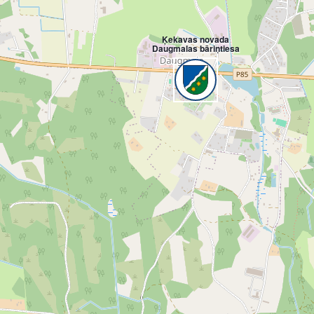
Ķekavas novada
Daugmalas bāriņtiesa