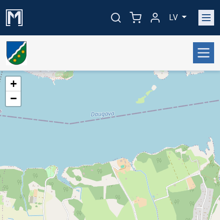
LV
+
−