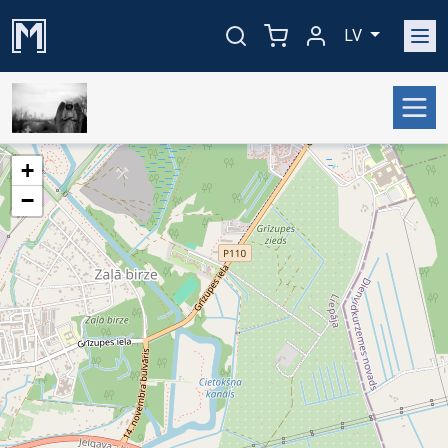
LV
+
−