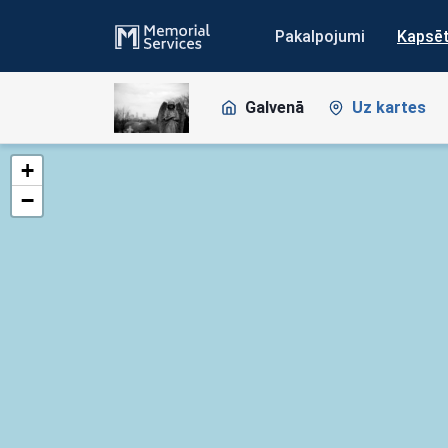
Pakalpojumi
Kapsē
Galvenā
Uz kartes
+
−