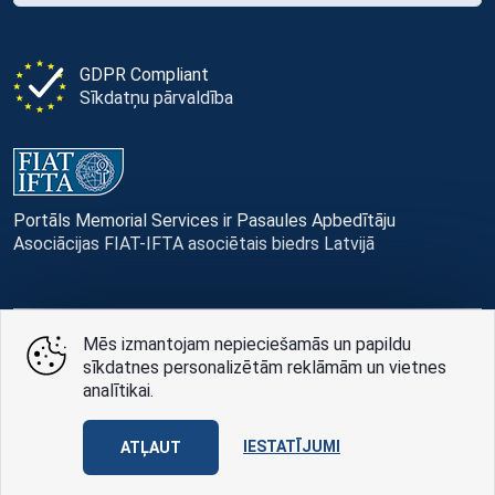
GDPR Compliant
Sīkdatņu pārvaldība
Portāls Memorial Services ir Pasaules Apbedītāju
Asociācijas FIAT-IFTA asociētais biedrs Latvijā
Mēs izmantojam nepieciešamās un papildu
© Memorial Services, 2016 — 2026 pr3-g
sīkdatnes personalizētām reklāmām un vietnes
analītikai.
Privātuma politikai
un
lietošanas noteikumi
Design
AABB TEAM
IESTATĪJUMI
ATĻAUT