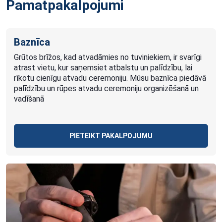
Pamatpakalpojumi
Baznīca
Grūtos brīžos, kad atvadāmies no tuviniekiem, ir svarīgi
atrast vietu, kur saņemsiet atbalstu un palīdzību, lai
rīkotu cienīgu atvadu ceremoniju. Mūsu baznīca piedāvā
palīdzību un rūpes atvadu ceremoniju organizēšanā un
vadīšanā
PIETEIKT PAKALPOJUMU