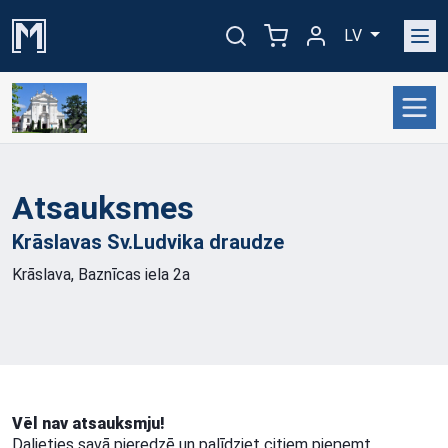
LV
Atsauksmes
Krāslavas Sv.Ludvika
draudze
Krāslava, Baznīcas iela 2a
Vēl nav atsauksmju!
Dalieties savā pieredzē un palīdziet citiem pieņemt