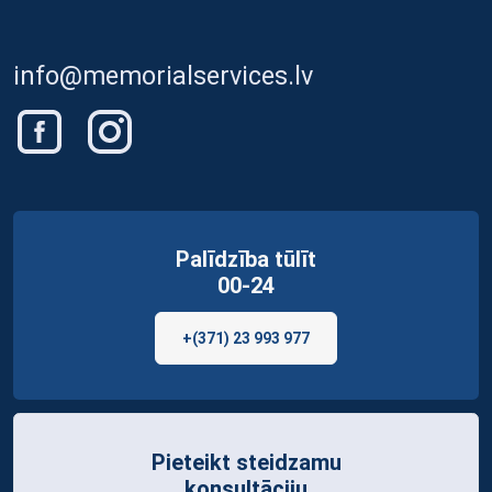
info@memorialservices.lv
Palīdzība tūlīt
00-24
+(371) 23 993 977
Pieteikt steidzamu
konsultāciju