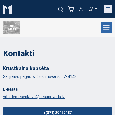
LV
Kontakti
Krustkalna
kapsēta
Skujenes pagasts, Cēsu novads, LV-4143
E-pasts
vita.demesenkova@cesunovads.lv
+(371) 29479487