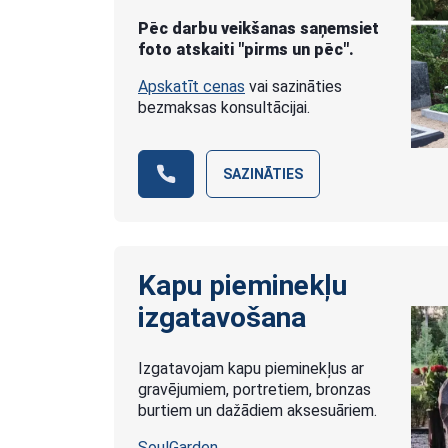
Pēc darbu veikšanas saņemsiet
foto atskaiti "pirms un pēc".
Apskatīt cenas
vai sazināties
bezmaksas konsultācijai.
SAZINĀTIES
Kapu pieminekļu
izgatavošana
Izgatavojam kapu pieminekļus ar
gravējumiem, portretiem, bronzas
burtiem un dažādiem aksesuāriem.
SoulGarden