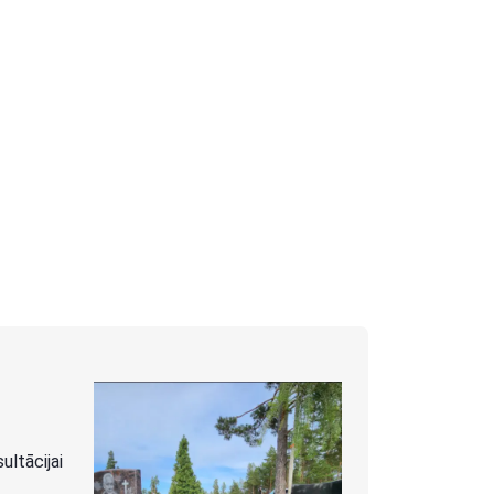
ltācijai