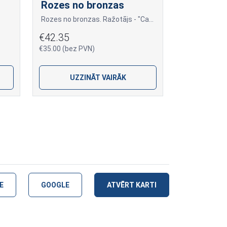
Rozes no bronzas
Rozes no bronzas. Ražotājs - "Caggiati " no Itālijas. Vadošais bronzas aksesuāru izgatavotājs Eiropā.
€42.35
€35.00 (bez PVN)
UZZINĀT VAIRĀK
E
GOOGLE
ATVĒRT KARTI