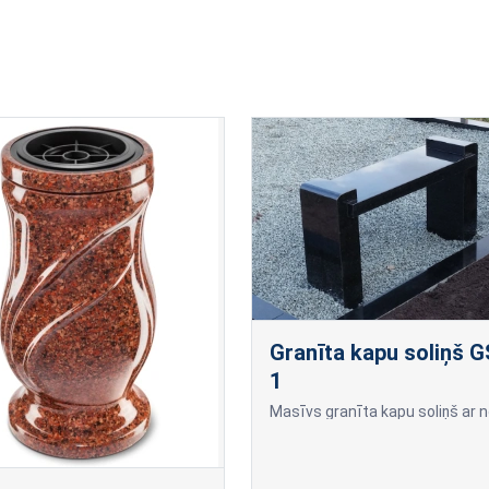
Granīta kapu soliņš G
1