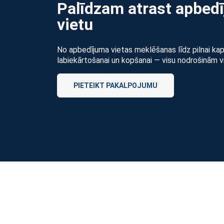
Palīdzam atrast apbed
vietu
No apbedījuma vietas meklēšanas līdz pilnai ka
labiekārtošanai un kopšanai — visu nodrošinām v
PIETEIKT PAKALPOJUMU