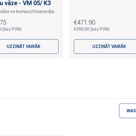
u vāze - VM 05/ K3
Kapu vāze no kompozītmateriāla "Vanga" krāsā
.75
€471.90
0 (bez PVN)
€390.00 (bez PVN)
UZZINĀT VAIRĀK
UZZINĀT VAIRĀK
WAS