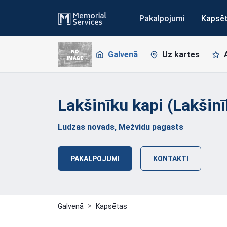
Pakalpojumi
Kapsē
Galvenā
Uz kartes
Lakšinīku kapi
(Lakšinī
Ludzas novads, Mežvidu pagasts
PAKALPOJUMI
KONTAKTI
Galvenā
Kapsētas