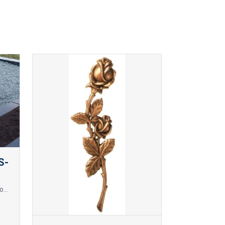
S-
Masīvs granīta kapu soliņš ar noapaļotām kājām un iestrādātu sēžamo virsmu, izgatavotu no veselas granīta plāksnes.