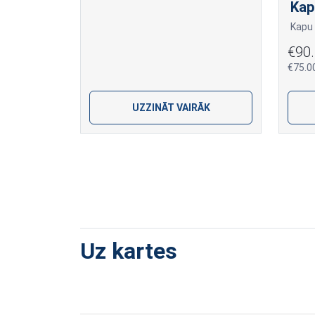
Kap
€90
€75.0
UZZINĀT VAIRĀK
Uz kartes