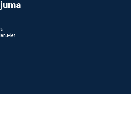
ījuma
pa
ienuviet.