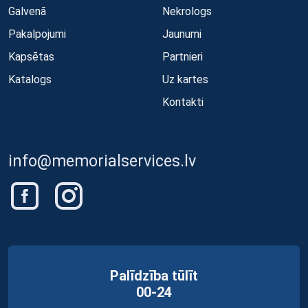
Galvenā
Nekrologs
Pakalpojumi
Jaunumi
Kapsētas
Partnieri
Katalogs
Uz kartes
Kontakti
info@memorialservices.lv
Palīdzība tūlīt
00-24