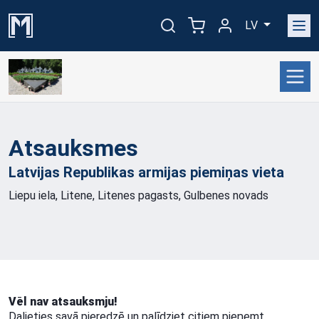
LV
Atsauksmes
Latvijas Republikas armijas piemiņas
vieta
Liepu iela, Litene, Litenes pagasts, Gulbenes novads
Vēl nav atsauksmju!
Dalieties savā pieredzē un palīdziet citiem pieņemt