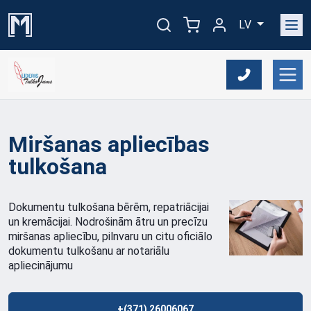
LV
Miršanas apliecības
tulkošana
Dokumentu tulkošana bērēm, repatriācijai
un kremācijai. Nodrošinām ātru un precīzu
miršanas apliecību, pilnvaru un citu oficiālo
dokumentu tulkošanu ar notariālu
apliecinājumu
+(371) 26006067