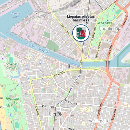
Liepājas pilsētas
bāriņtiesa