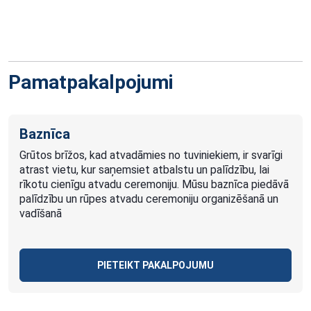
Pamatpakalpojumi
Baznīca
Grūtos brīžos, kad atvadāmies no tuviniekiem, ir svarīgi
atrast vietu, kur saņemsiet atbalstu un palīdzību, lai
rīkotu cienīgu atvadu ceremoniju. Mūsu baznīca piedāvā
palīdzību un rūpes atvadu ceremoniju organizēšanā un
vadīšanā
PIETEIKT PAKALPOJUMU