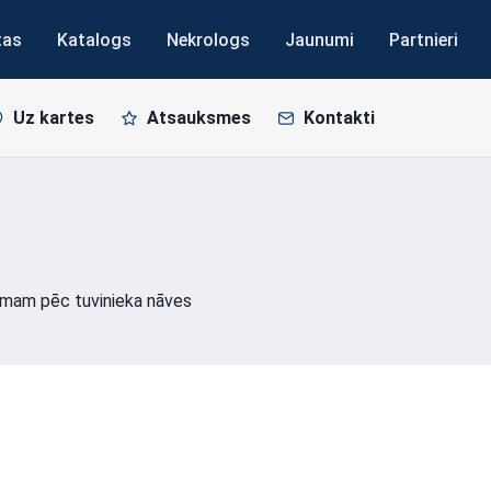
tas
Katalogs
Nekrologs
Jaunumi
Partnieri
Uz kartes
Atsauksmes
Kontakti
mam pēc tuvinieka nāves