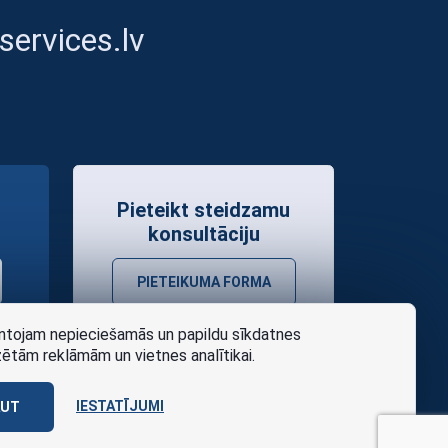
ervices.lv
Pieteikt steidzamu
konsultāciju
PIETEIKUMA FORMA
tojam nepieciešamās un papildu sīkdatnes
zētām reklāmām un vietnes analītikai.
IESTATĪJUMI
AUT
as noteikumi
Design
AABB TEAM