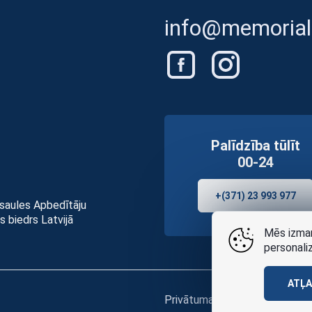
info@memorials
Palīdzība tūlīt
00-24
+(371) 23 993 977
asaules Apbedītāju
s biedrs Latvijā
Mēs izman
personali
ATĻ
Privātuma politikai
un
lietošan