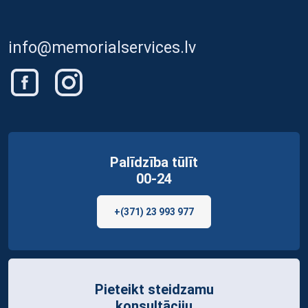
info@memorialservices.lv
Palīdzība tūlīt
00-24
+(371) 23 993 977
Pieteikt steidzamu
konsultāciju