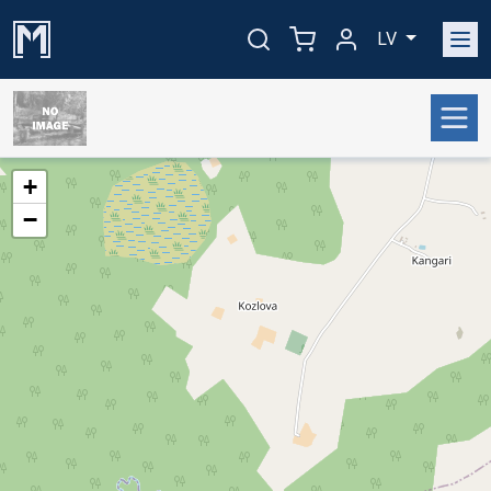
LV
+
−