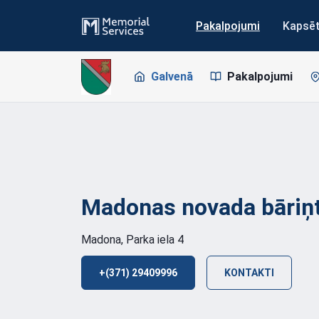
Pakalpojumi
Kapsē
Galvenā
Pakalpojumi
Madonas novada
bāriņ
Madona, Parka iela 4
+(371) 29409996
KONTAKTI