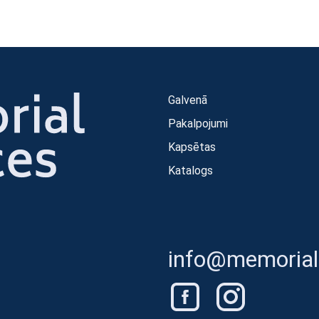
Galvenā
Pakalpojumi
Kapsētas
Katalogs
info@memorials