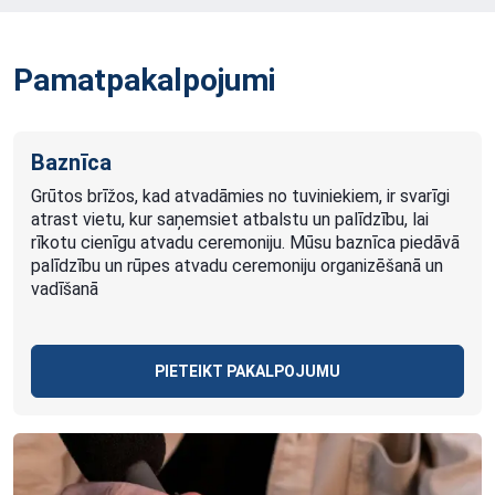
Pamatpakalpojumi
Baznīca
Grūtos brīžos, kad atvadāmies no tuviniekiem, ir svarīgi
atrast vietu, kur saņemsiet atbalstu un palīdzību, lai
rīkotu cienīgu atvadu ceremoniju. Mūsu baznīca piedāvā
palīdzību un rūpes atvadu ceremoniju organizēšanā un
vadīšanā
PIETEIKT PAKALPOJUMU