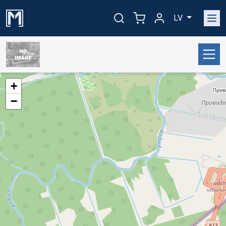
LV
+
−