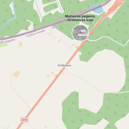
Malnavas pagasts,
Grebņovas kapi