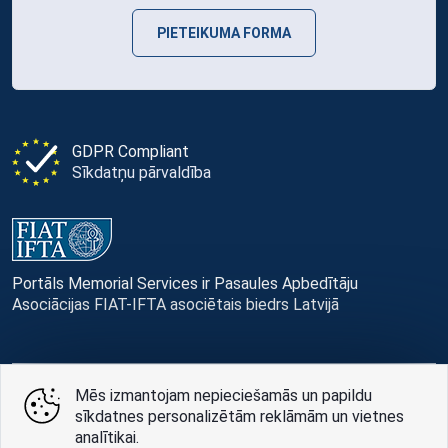
PIETEIKUMA FORMA
GDPR Compliant
Sīkdatņu pārvaldība
Portāls Memorial Services ir Pasaules Apbedītāju
Asociācijas FIAT-IFTA asociētais biedrs Latvijā
Mēs izmantojam nepieciešamās un papildu
© Memorial Services, 2016 — 2026 pr3-g
sīkdatnes personalizētām reklāmām un vietnes
analītikai.
Privātuma politikai
un
lietošanas noteikumi