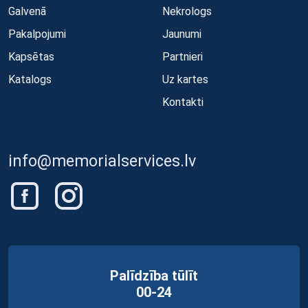
Galvenā
Nekrologs
Pakalpojumi
Jaunumi
Kapsētas
Partnieri
Katalogs
Uz kartes
Kontakti
info@memorialservices.lv
Palīdzība tūlīt
00-24