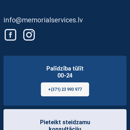
info@memorialservices.lv
Palīdzība tūlīt
00-24
+(371) 23 993 977
Pieteikt steidzamu
konsultāciju