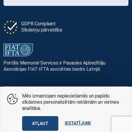
GDPR Compliant
Sīkdatņu pārvaldība
Portāls Memorial Services ir Pasaules Apbedītāju
Asociācijas FIAT-IFTA asociētais biedrs Latvijā
Mēs izmantojam nepieciešamās un papildu
© Memorial Services, 2016 — 2026 pr3-g
sīkdatnes personalizētām reklāmām un vietnes
analītikai.
Privātuma politikai
un
lietošanas noteikumi
Design
AABB TEAM
IESTATĪJUMI
ATĻAUT