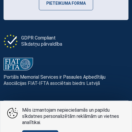
PIETEIKUMA FORMA
GDPR Compliant
Sīkdatņu pārvaldība
Portāls Memorial Services ir Pasaules Apbedītāju
Asociācijas FIAT-IFTA asociētais biedrs Latvijā
Mēs izmantojam nepieciešamās un papildu
© Memorial Services, 2016 — 2026 pr3-g
sīkdatnes personalizētām reklāmām un vietnes
analītikai.
Privātuma politikai
un
lietošanas noteikumi