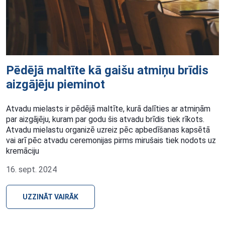
Pēdējā maltīte kā gaišu atmiņu brīdis
aizgājēju pieminot
Atvadu mielasts ir pēdējā maltīte, kurā dalīties ar atmiņām
par aizgājēju, kuram par godu šis atvadu brīdis tiek rīkots.
Atvadu mielastu organizē uzreiz pēc apbedīšanas kapsētā
vai arī pēc atvadu ceremonijas pirms mirušais tiek nodots uz
kremāciju
16. sept. 2024
UZZINĀT VAIRĀK