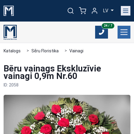
LV
24/7
24 / 7
Katalogs
Sēru Floristika
Vainagi
Bēru vainags Ekskluzīvie
vainagi 0,9m Nr.60
ID: 2058