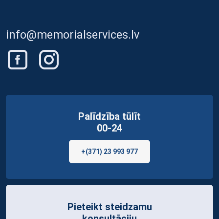
info@memorialservices.lv
Palīdzība tūlīt
00-24
+(371) 23 993 977
Pieteikt steidzamu
konsultāciju