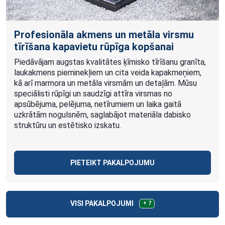
Profesionāla akmens un metāla virsmu
tīrīšana kapavietu rūpīga kopšanai
Piedāvājam augstas kvalitātes ķīmisko tīrīšanu granīta,
laukakmens pieminekļiem un cita veida kapakmeņiem,
kā arī marmora un metāla virsmām un detaļām. Mūsu
speciālisti rūpīgi un saudzīgi attīra virsmas no
apsūbējuma, pelējuma, netīrumiem un laika gaitā
uzkrātām nogulsnēm, saglabājot materiāla dabisko
struktūru un estētisko izskatu.
PIETEIKT PAKALPOJUMU
VISI PAKALPOJUMI
+ 7