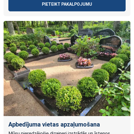
PIETEIKT PAKALPOJUMU
Apbedījuma vietas apzaļumošana
Mūsu pieredzējošie dizaineri izstrādās un īstenos