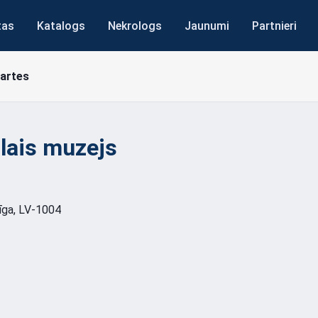
tas
Katalogs
Nekrologs
Jaunumi
Partnieri
kartes
lais muzejs
Rīga, LV-1004