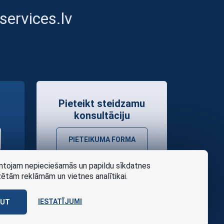
ervices.lv
Pieteikt steidzamu
konsultāciju
PIETEIKUMA FORMA
tojam nepieciešamās un papildu sīkdatnes
zētām reklāmām un vietnes analītikai.
IESTATĪJUMI
AUT
as noteikumi
Design
AABB TEAM