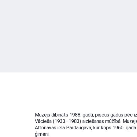
Muzejs dibināts 1988. gadā, piecus gadus pēc izc
Vācieša (1933–1983) aiziešanas mūžībā. Muzejs a
Altonavas ielā Pārdaugavā, kur kopš 1960. gada 
ģimeni.