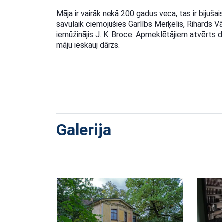
Māja ir vairāk nekā 200 gadus veca, tas ir bijušai
savulaik ciemojušies Garlībs Merķelis, Rihards 
iemūžinājis J. K. Broce. Apmeklētājiem atvērts d
māju ieskauj dārzs.
Galerija