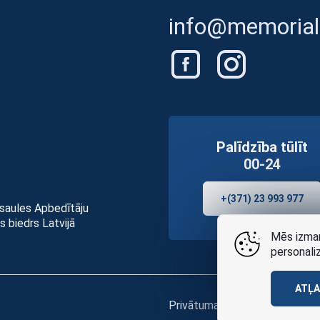
info@memorials
Palīdzība tūlīt
00-24
+(371) 23 993 977
asaules Apbedītāju
s biedrs Latvijā
Mēs izman
personali
ATĻ
Privātuma politikai
un
lietošan