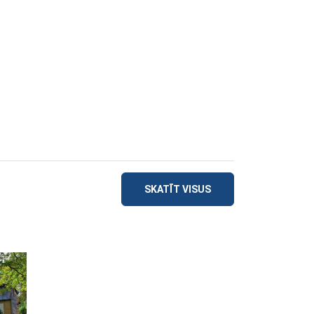
SKATĪT VISUS