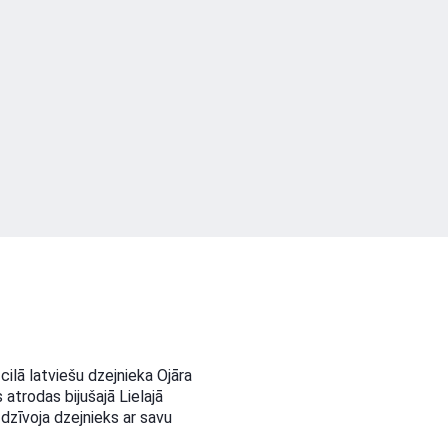
ilā latviešu dzejnieka Ojāra
trodas bijušajā Lielajā
dzīvoja dzejnieks ar savu