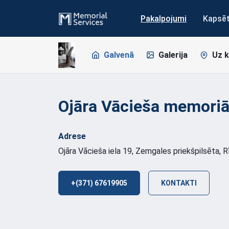
Pakalpojumi
Kapsē
Galvenā
Galerija
Uz 
Ojāra Vācieša memoriā
Adrese
Ojāra Vācieša iela 19, Zemgales priekšpilsēta, 
+(371) 67619905
KONTAKTI