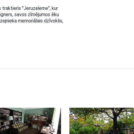
s traktieris "Jeruzaleme", kur
Vāgners, savos zīmējumos ēku
zejnieka memoriālais dzīvoklis,