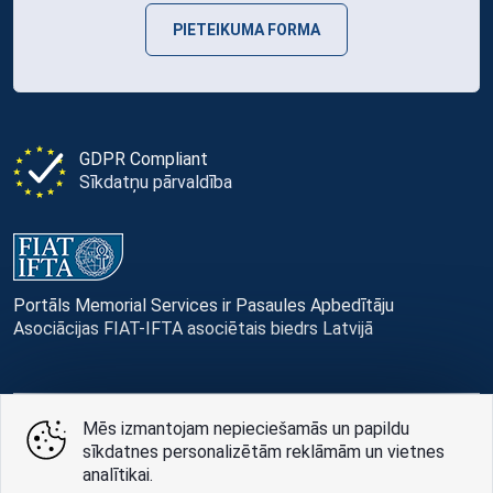
PIETEIKUMA FORMA
GDPR Compliant
Sīkdatņu pārvaldība
Portāls Memorial Services ir Pasaules Apbedītāju
Asociācijas FIAT-IFTA asociētais biedrs Latvijā
Mēs izmantojam nepieciešamās un papildu
© Memorial Services, 2016 — 2026 pr3-g
sīkdatnes personalizētām reklāmām un vietnes
analītikai.
Privātuma politikai
un
lietošanas noteikumi