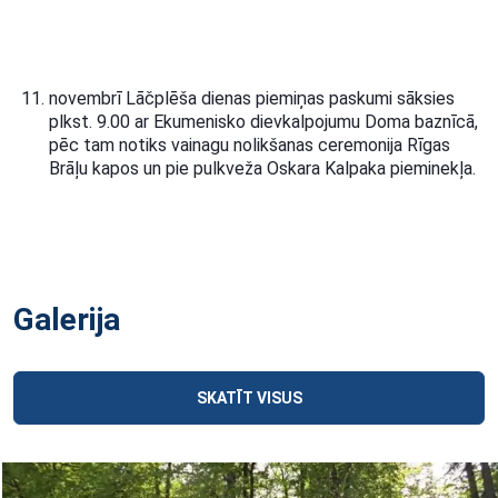
novembrī Lāčplēša dienas piemiņas paskumi sāksies
plkst. 9.00 ar Ekumenisko dievkalpojumu Doma baznīcā,
pēc tam notiks vainagu nolikšanas ceremonija Rīgas
Brāļu kapos un pie pulkveža Oskara Kalpaka pieminekļa.
Galerija
SKATĪT VISUS