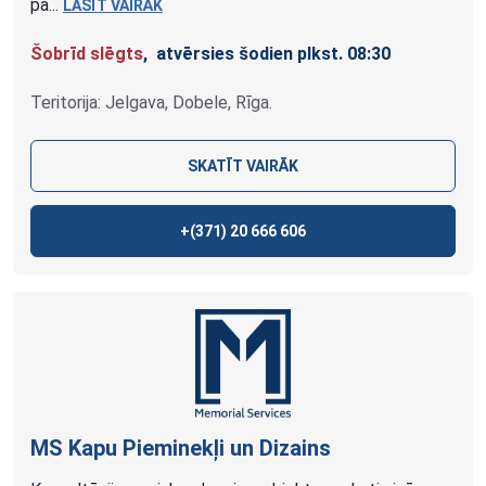
pa...
LASĪT VAIRĀK
Šobrīd slēgts
, atvērsies šodien plkst. 08:30
Teritorija: Jelgava, Dobele, Rīga.
SKATĪT VAIRĀK
+(371)
20 666 606
MS Kapu Pieminekļi un
Dizains