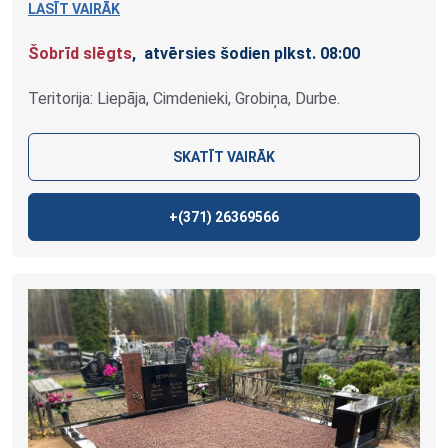
LASĪT VAIRĀK
Šobrīd slēgts
, atvērsies šodien plkst. 08:00
Teritorija: Liepāja, Cimdenieki, Grobiņa, Durbe.
SKATĪT VAIRĀK
+(371)
26369566