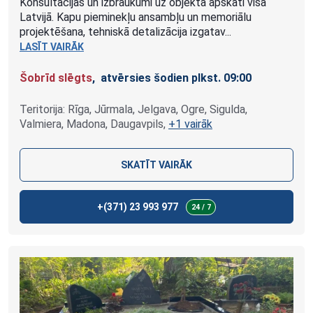
Konsultācijas un izbraukumi uz objekta apskati visā
Latvijā. Kapu pieminekļu ansambļu un memoriālu
projektēšana, tehniskā detalizācija izgatav...
LASĪT VAIRĀK
Šobrīd slēgts
, atvērsies šodien plkst. 09:00
Teritorija: Rīga, Jūrmala, Jelgava, Ogre, Sigulda,
Valmiera, Madona, Daugavpils,
+1 vairāk
SKATĪT VAIRĀK
+(371)
23 993 977
24 / 7