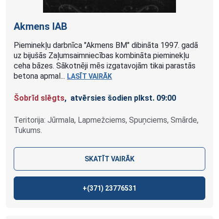
Akmens
IAB
Pieminekļu darbnīca "Akmens BM" dibināta 1997. gadā
uz bijušās Zaļumsaimniecības kombināta pieminekļu
ceha bāzes. Sākotnēji mēs izgatavojām tikai parastās
betona apmal...
LASĪT VAIRĀK
Šobrīd slēgts
, atvērsies šodien plkst. 09:00
Teritorija: Jūrmala, Lapmežciems, Spuņciems, Smārde,
Tukums.
SKATĪT VAIRĀK
+(371)
23776531