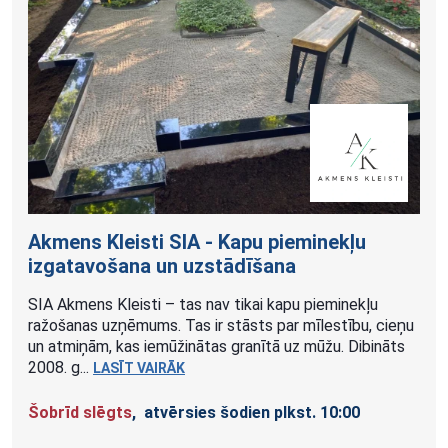
Akmens Kleisti SIA - Kapu pieminekļu
izgatavošana un
uzstādīšana
SIA Akmens Kleisti – tas nav tikai kapu pieminekļu
ražošanas uzņēmums. Tas ir stāsts par mīlestību, cieņu
un atmiņām, kas iemūžinātas granītā uz mūžu. Dibināts
2008. g...
LASĪT VAIRĀK
Šobrīd slēgts
, atvērsies šodien plkst. 10:00