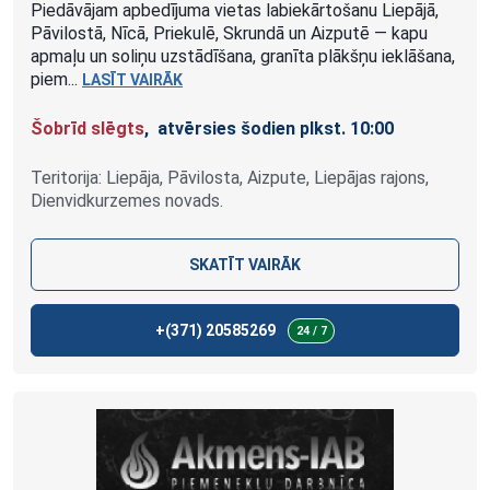
Piedāvājam apbedījuma vietas labiekārtošanu Liepājā,
Pāvilostā, Nīcā, Priekulē, Skrundā un Aizputē — kapu
apmaļu un soliņu uzstādīšana, granīta plākšņu ieklāšana,
piem...
LASĪT VAIRĀK
Šobrīd slēgts
, atvērsies šodien plkst. 10:00
Teritorija: Liepāja, Pāvilosta, Aizpute, Liepājas rajons,
Dienvidkurzemes novads.
SKATĪT VAIRĀK
+(371)
20585269
24 / 7