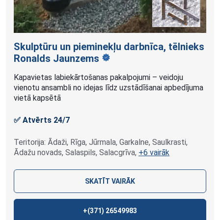
Skulptūru un pieminekļu darbnīca, tēlnieks
Ronalds
Jaunzems
Kapavietas labiekārtošanas pakalpojumi – veidoju
vienotu ansambli no idejas līdz uzstādīšanai apbedījuma
vietā kapsētā
✅ Atvērts 24/7
Teritorija: Ādaži, Rīga, Jūrmala, Garkalne, Saulkrasti,
Ādažu novads, Salaspils, Salacgrīva,
+6 vairāk
SKATĪT VAIRĀK
+(371)
26549983