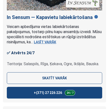
In Sensum — Kapavietu
labiekārtošana
Veicam apbedījuma vietas labiekārtošanas
pakalpojumus, tostarp pilnu kapu ansambļu izveidi. Mūsu
speciālisti nodrošina estētiskus un rūpīgi izstrādātus
risinājumus, ka...
LASĪT VAIRĀK
✅ Atvērts 24/7
Teritorija: Salaspils, Rīga, Ķekava, Ogre, Ikšķile, Bauska.
SKATĪT VAIRĀK
+(371)
27 226 226
24 / 7