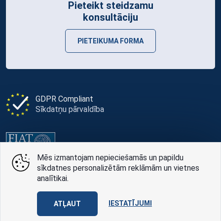
Pieteikt steidzamu
konsultāciju
PIETEIKUMA FORMA
GDPR Compliant
Sīkdatņu pārvaldība
Mēs izmantojam nepieciešamās un papildu
Portāls Memorial Services ir Pasaules Apbedītāju
sīkdatnes personalizētām reklāmām un vietnes
Asociācijas FIAT-IFTA asociētais biedrs Latvijā
analītikai.
IESTATĪJUMI
ATĻAUT