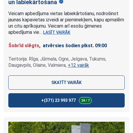
un labiekārtošana
Veicam apbedījuma vietas labiekārtošanu, nodrošinot
jaunas kapavietas izveidi ar pieminekļiem, kapu apmalēm
un citu aprīkojumu. Veicam arī esošu ģimenes
apbedījuma vie...
LASĪT VAIRĀK
Šobrīd slēgts
, atvērsies šodien plkst. 09:00
Teritorija: Rīga, Jūrmala, Ogre, Jelgava, Tukums,
Daugavpils, Olaine, Valmiera,
+12 vairāk
SKATĪT VAIRĀK
+(371)
23 993 977
24 / 7