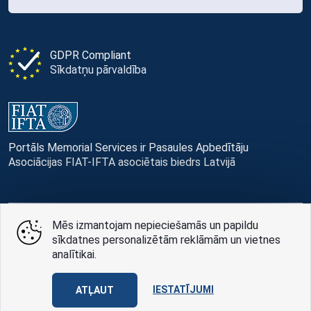
GDPR Compliant
Sīkdatņu pārvaldība
Portāls Memorial Services ir Pasaules Apbedītāju
Asociācijas FIAT-IFTA asociētais biedrs Latvijā
Mēs izmantojam nepieciešamās un papildu
© Memorial Services, 2016 — 2026 pr3-g
sīkdatnes personalizētām reklāmām un vietnes
analītikai.
Privātuma politikai
un
lietošanas noteikumi
Design
AABB TEAM
IESTATĪJUMI
ATĻAUT