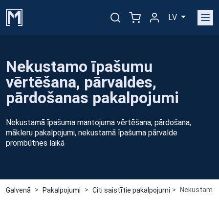
LV
Nekustamo īpašumu
vērtēšana, pārvaldes,
pārdošanas pakalpojumi
Nekustamā īpašuma mantojuma vērtēšana, pārdošana,
mākleru pakalpojumi, nekustamā īpašuma pārvalde
prombūtnes laikā
Nekustamo ī
Galvenā
Pakalpojumi
Citi saistītie pakalpojumi