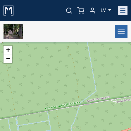
LV
+
−