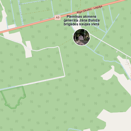
Piemiņas akmens
ģenerāļa Jāņa Baloža
brigādes kaujas vietā