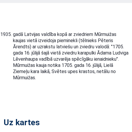
gadā Latvijas valdība kopā ar zviedriem Mūrmuižas
kaujas vietā izveidoja pieminekli (tēlnieks Pēteris
Ārendts) ar uzrakstu latviešu un zviedru valodā: "1705.
gada 16. jūlijā šajā vietā zviedru karapulki Ādama Ludviga
Lēvenhaupa vadībā uzvarēja spēcīgāku ienaidnieku".
Mūrmuižas kauja notika 1705. gada 16. jūlijā, Lielā
Ziemeļu kara laikā, Svētes upes krastos, netālu no
Mūrmuižas.
Uz kartes