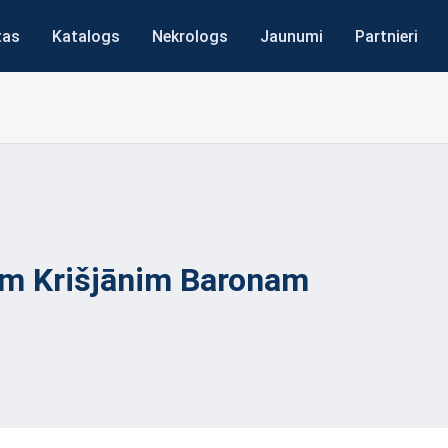
tas
Katalogs
Nekrologs
Jaunumi
Partnieri
am Krišjānim Baronam