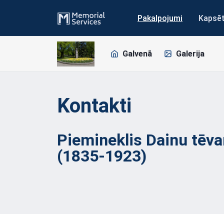
Pakalpojumi
Kapsē
Galvenā
Galerija
Kontakti
Piemineklis Dainu tēv
(1835-1923)