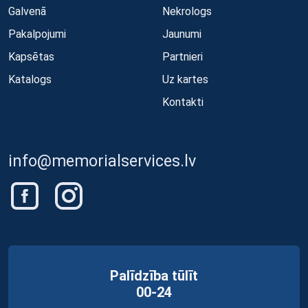
Galvenā
Nekrologs
Pakalpojumi
Jaunumi
Kapsētas
Partnieri
Katalogs
Uz kartes
Kontakti
info@memorialservices.lv
Palīdzība tūlīt
00-24