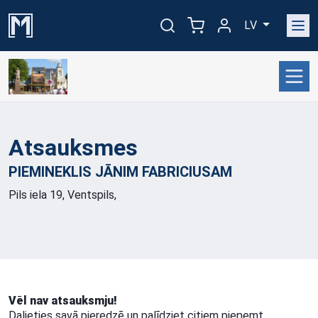
LV
Atsauksmes
PIEMINEKLIS JĀNIM
FABRICIUSAM
Pils iela 19, Ventspils,
Vēl nav atsauksmju!
Dalieties savā pieredzē un palīdziet citiem pieņemt