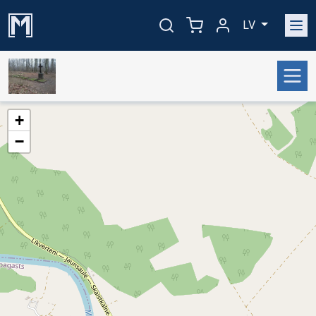
LV
+
−