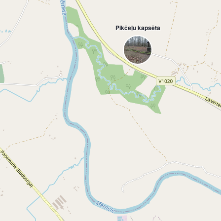
Pikčeļu kapsēta