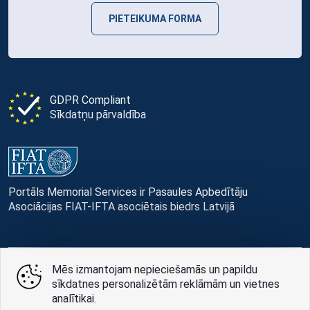
PIETEIKUMA FORMA
GDPR Compliant
Sīkdatņu pārvaldība
Portāls Memorial Services ir Pasaules Apbedītāju
Asociācijas FIAT-IFTA asociētais biedrs Latvijā
Mēs izmantojam nepieciešamās un papildu
© Memorial Services, 2016 — 2026 pr3-g
sīkdatnes personalizētām reklāmām un vietnes
analītikai.
Privātuma politikai
un
lietošanas noteikumi