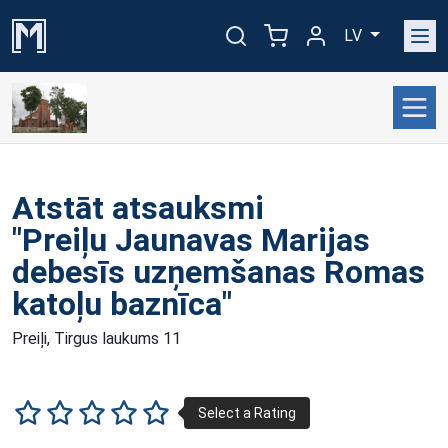
LV
Atstāt atsauksmi
"Preiļu Jaunavas Marijas
debesīs uzņemšanas Romas
katoļu baznīca"
Preiļi, Tirgus laukums 11