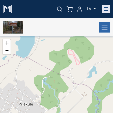
LV
+
−