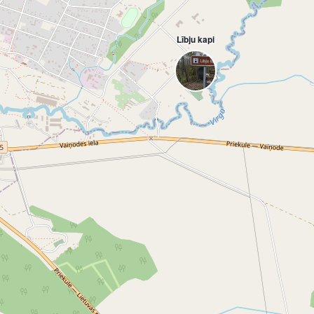
Lībju kapi