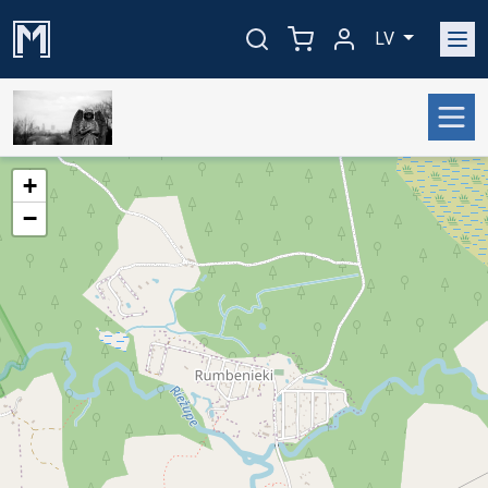
LV
+
−