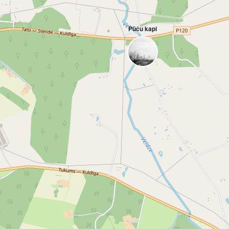
Pūču kapi