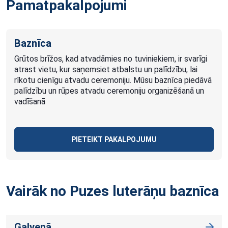
Pamatpakalpojumi
Baznīca
Grūtos brīžos, kad atvadāmies no tuviniekiem, ir svarīgi
atrast vietu, kur saņemsiet atbalstu un palīdzību, lai
rīkotu cienīgu atvadu ceremoniju. Mūsu baznīca piedāvā
palīdzību un rūpes atvadu ceremoniju organizēšanā un
vadīšanā
PIETEIKT PAKALPOJUMU
Vairāk no Puzes luterāņu
baznīca
Galvenā