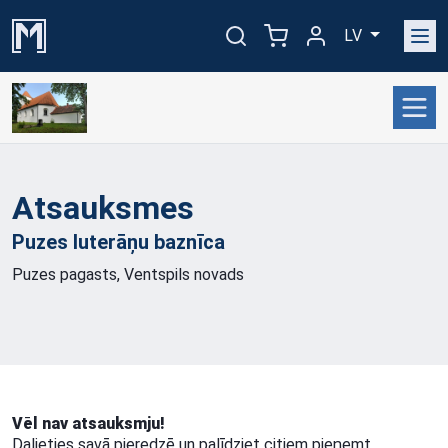
LV
Atsauksmes
Puzes luterāņu
baznīca
Puzes pagasts, Ventspils novads
Vēl nav atsauksmju!
Dalieties savā pieredzē un palīdziet citiem pieņemt