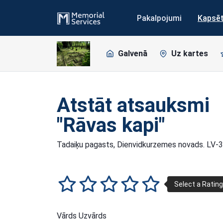
Pakalpojumi
Kapsē
Galvenā
Uz kartes
Atstāt atsauksmi
"Rāvas kapi"
Tadaiķu pagasts, Dienvidkurzemes novads. LV-
Vārds Uzvārds