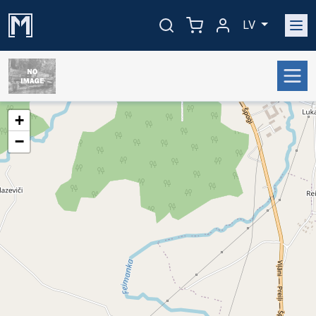
LV
+
−