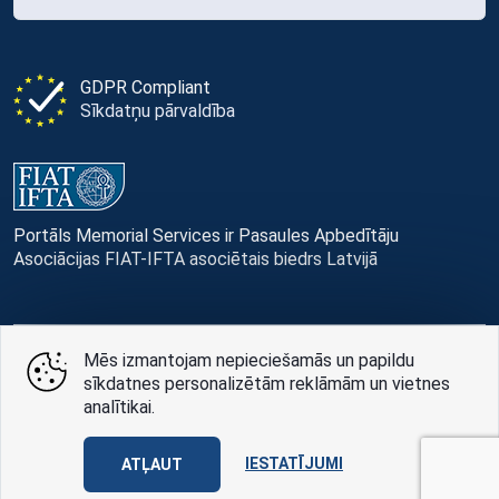
GDPR Compliant
Sīkdatņu pārvaldība
Portāls Memorial Services ir Pasaules Apbedītāju
Asociācijas FIAT-IFTA asociētais biedrs Latvijā
Mēs izmantojam nepieciešamās un papildu
© Memorial Services, 2016 — 2026 pr3-g
sīkdatnes personalizētām reklāmām un vietnes
analītikai.
Privātuma politikai
un
lietošanas noteikumi
Design
AABB TEAM
IESTATĪJUMI
ATĻAUT