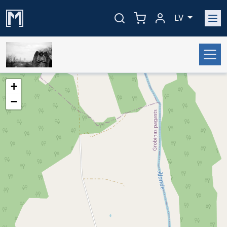
LV
+
−