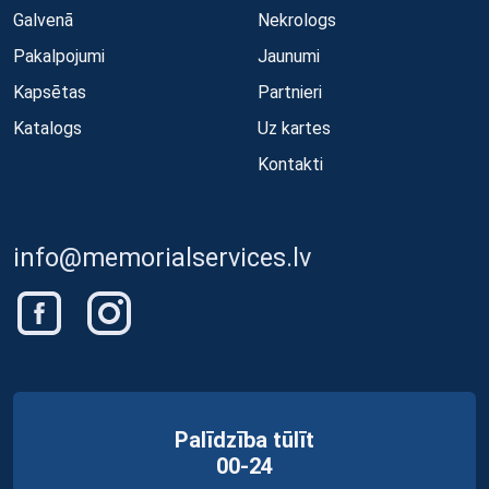
Galvenā
Nekrologs
Pakalpojumi
Jaunumi
Kapsētas
Partnieri
Katalogs
Uz kartes
Kontakti
info@memorialservices.lv
Palīdzība tūlīt
00-24