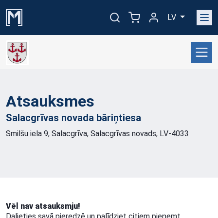
LV
Atsauksmes
Salacgrīvas novada
bāriņtiesa
Smilšu iela 9, Salacgrīva, Salacgrīvas novads, LV-4033
Vēl nav atsauksmju!
Dalieties savā pieredzē un palīdziet citiem pieņemt