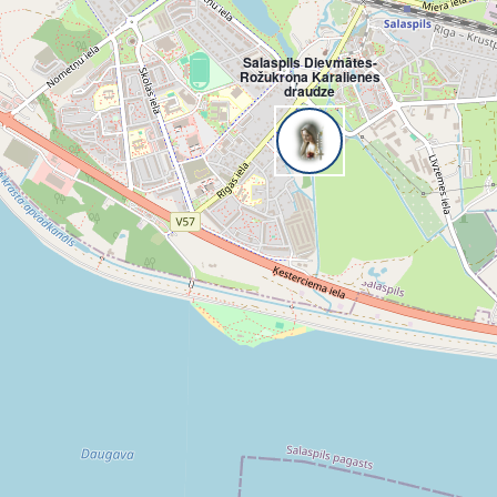
Salaspils Dievmātes-
Rožukroņa Karalienes
draudze