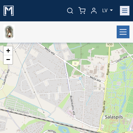
LV
+
−