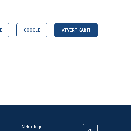
E
GOOGLE
ATVĒRT KARTI
Nekrologs