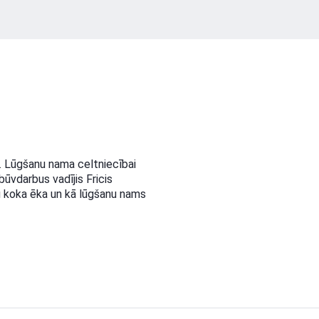
. Lūgšanu nama celtniecībai
būvdarbus vadījis Fricis
vu koka ēka un kā lūgšanu nams