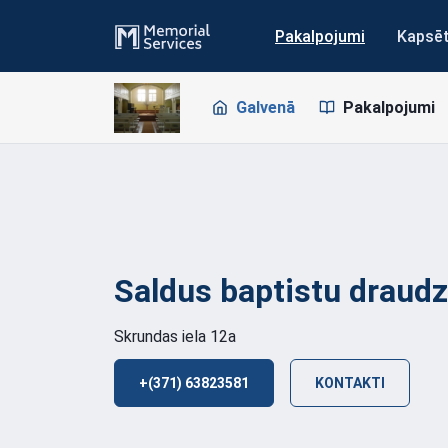
Pakalpojumi
Kapsē
Galvenā
Pakalpojumi
Saldus baptistu draud
Skrundas iela 12a
+(371) 63823581
KONTAKTI