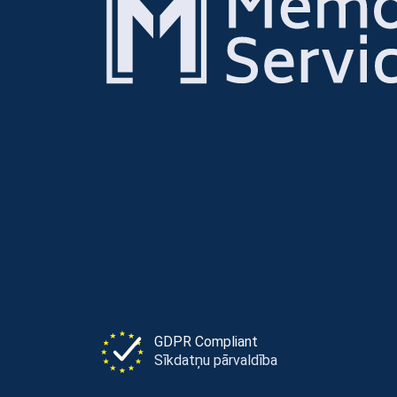
GDPR Compliant
Sīkdatņu pārvaldība