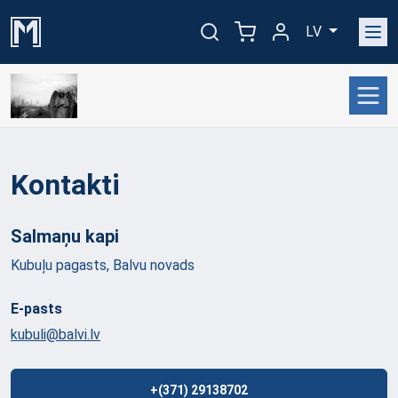
LV
Kontakti
Salmaņu
kapi
Kubuļu pagasts, Balvu novads
E-pasts
kubuli@balvi.lv
+(371) 29138702