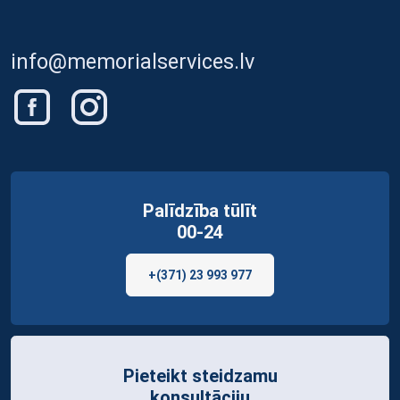
info@memorialservices.lv
Palīdzība tūlīt
00-24
+(371) 23 993 977
Pieteikt steidzamu
konsultāciju