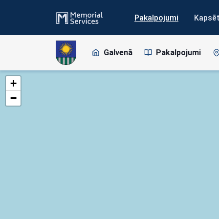
Pakalpojumi
Kapsē
Galvenā
Pakalpojumi
+
−