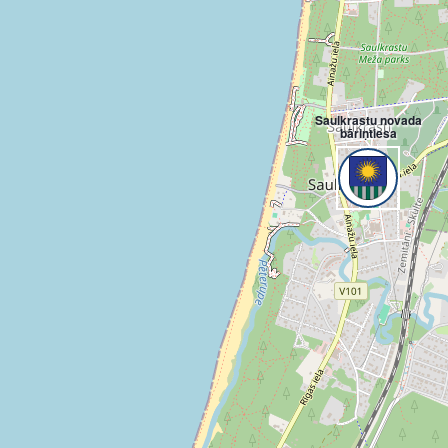
Saulkrastu novada
bāriņtiesa