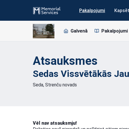
Pakalpojumi
Kapsē
Galvenā
Pakalpojumi
Atsauksmes
Sedas Vissvētākās Ja
Seda, Strenču novads
Vēl nav atsauksmju!