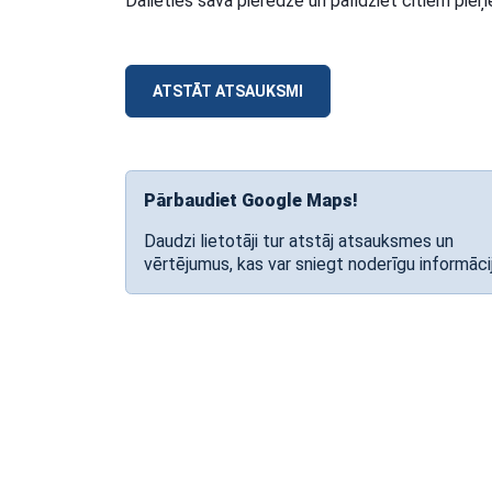
Dalieties savā pieredzē un palīdziet citiem pi
ATSTĀT ATSAUKSMI
Pārbaudiet Google Maps!
Daudzi lietotāji tur atstāj atsauksmes un
vērtējumus, kas var sniegt noderīgu informāci