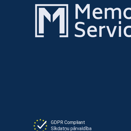
GDPR Compliant
Sīkdatņu pārvaldība