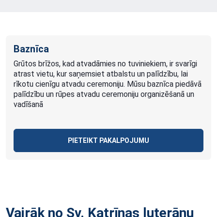
Baznīca
Grūtos brīžos, kad atvadāmies no tuviniekiem, ir svarīgi
atrast vietu, kur saņemsiet atbalstu un palīdzību, lai
rīkotu cienīgu atvadu ceremoniju. Mūsu baznīca piedāvā
palīdzību un rūpes atvadu ceremoniju organizēšanā un
vadīšanā
PIETEIKT PAKALPOJUMU
Vairāk no Sv. Katrīnas luterāņu